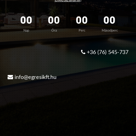
00
00
00
00
Nap
Óra
Perc
Másodperc
+36 (76) 545-737
info@egresikft.hu